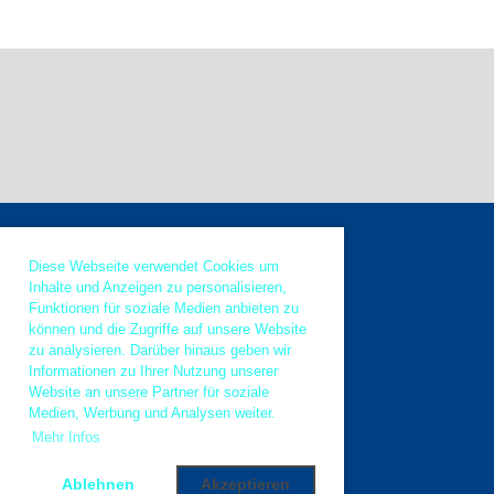
Diese Webseite verwendet Cookies um
Inhalte und Anzeigen zu personalisieren,
Funktionen für soziale Medien anbieten zu
© Argovia Rebels
können und die Zugriffe auf unsere Website
zu analysieren. Darüber hinaus geben wir
Informationen zu Ihrer Nutzung unserer
Website an unsere Partner für soziale
Medien, Werbung und Analysen weiter.
Impressum
Mehr Infos
Datenschutz
Ablehnen
Akzeptieren