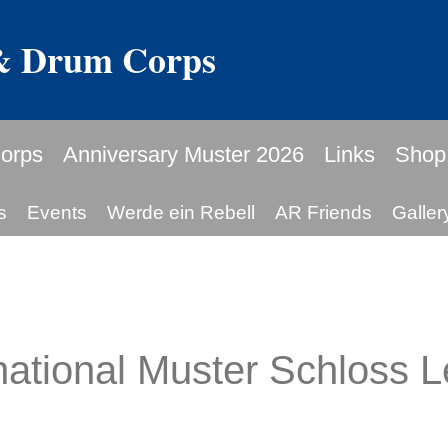
 & Drum Corps
orps
Anniversary Muster 2026
Links
Shop
s
Events
Werde ein Rebell
AR Friends
Galler
national Muster Schloss 