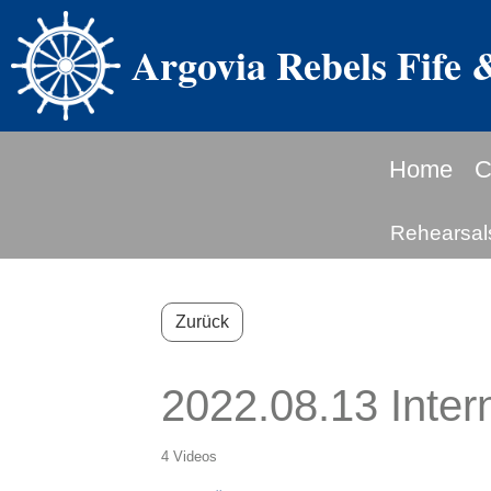
Argovia Rebels Fife
Home
C
Rehearsal
Zurück
2022.08.13 Inter
4 Videos